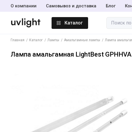
О компании
Самовывоз и доставка
Блог
Ко
Каталог
Главная
Каталог
Лампы
Амальгамные лампы
Лампа амальгам
Лампы
Лампа амальгамная LightBest GPHHVA 
Амальгамные
лампы
Инсектицидные
лампы BL365
Светодиодные
лампы