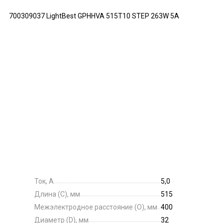
700309037 LightBest GPHHVA 515T10 STEP 263W 5A
Ток, А
5,0
Длина (C), мм
515
Межэлектродное расстояние (O), мм
400
Диаметр (D), мм
32