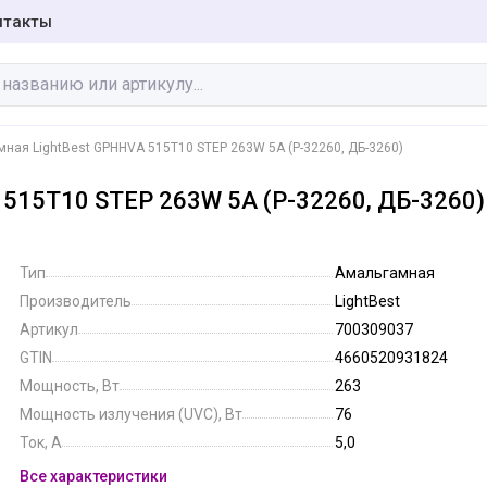
нтакты
ная LightBest GPHHVA 515T10 STEP 263W 5A (P-32260, ДБ-3260)
515T10 STEP 263W 5A (P-32260, ДБ-3260)
Бактерицидные
Галогенные лампы
лампы
Тип
Амальгамная
Производитель
LightBest
Инфракрасные
Люминесцентные
Артикул
700309037
лампы
лампы
GTIN
4660520931824
Мощность, Вт
263
Специальные
Мощность излучения (UVC), Вт
76
Фото-кино лампы
лампы
Ток, А
5,0
Все характеристики