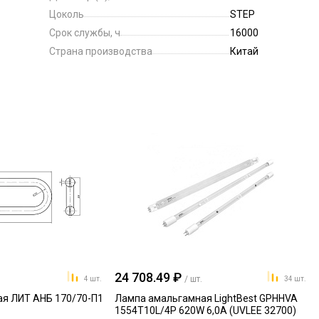
Цоколь
STEP
Срок службы, ч
16000
Страна производства
Китай
24 708.49 ₽
/ шт.
4 шт.
34 шт.
я ЛИТ АНБ 170/70-П1
Лампа амальгамная LightBest GPHHVA
1554T10L/4P 620W 6,0A (UVLEE 32700)