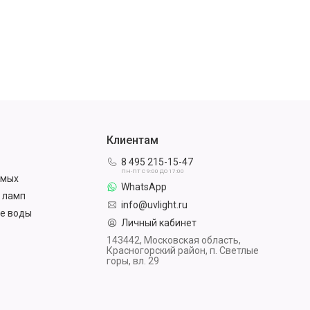
Клиентам
8 495 215-15-47
ПН-ПТ С 9:00 ДО 17:00
омых
WhatsApp
 ламп
info@uvlight.ru
е воды
Личный кабинет
143442, Московская область,
Красногорский район, п. Светлые
горы, вл. 29