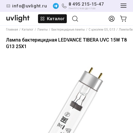
8 495 215-15-47
info@uvlight.ru
ПН-ПТ С 9:00 ДО 17:00
Каталог
Главная
Каталог
Лампы
Бактерицидные лампы
С цоколем G5, G13
Лампа ба
Лампа бактерицидная LEDVANCE TIBERA UVC 15W T8
G13 25X1