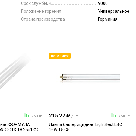
Срок службы, ч
9000
Положение горения
Универсальное
Страна производства
Германия
популярное
215.27 ₽
/ шт.
> 50 шт.
> 50 шт.
дная ФОРМУЛА
Лампа бактерицидная LightBest LBC
Ф-С G13 T8 25х1 ФС
16W T5 G5