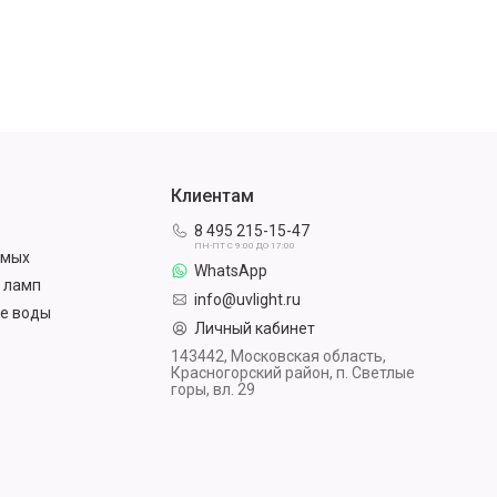
Клиентам
8 495 215-15-47
ПН-ПТ С 9:00 ДО 17:00
омых
WhatsApp
 ламп
info@uvlight.ru
е воды
Личный кабинет
143442, Московская область,
Красногорский район, п. Светлые
горы, вл. 29