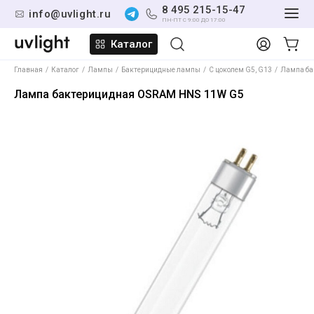
8 495 215-15-47
info@uvlight.ru
ПН-ПТ С 9:00 ДО 17:00
Каталог
Главная
Каталог
Лампы
Бактерицидные лампы
С цоколем G5, G13
Лампа ба
Лампа бактерицидная OSRAM HNS 11W G5