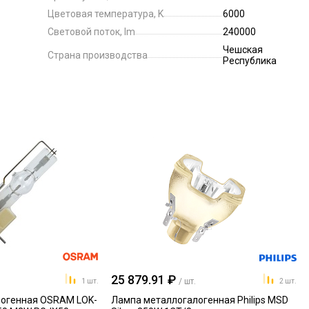
Цветовая температура, K
6000
Световой поток, lm
240000
Чешская
Страна производства
Республика
25 879.91 ₽
/ шт.
1 шт.
2 шт.
огенная OSRAM LOK-
Лампа металлогалогенная Philips MSD