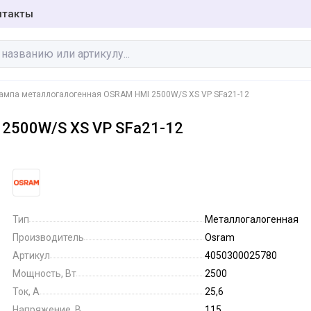
нтакты
ампа металлогалогенная OSRAM HMI 2500W/S XS VP SFa21-12
2500W/S XS VP SFa21-12
Бактерицидные
Галогенные лампы
лампы
Инфракрасные
Люминесцентные
лампы
лампы
Тип
Металлогалогенная
Производитель
Osram
Артикул
4050300025780
Специальные
Фото-кино лампы
лампы
Мощность, Вт
2500
Ток, А
25,6
Напряжение, В
115