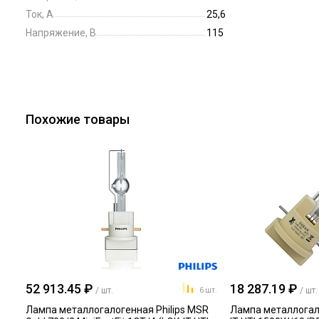
Ток, А
25,6
Напряжение, В
115
Похожие товары
52 913.45 ₽
18 287.19 ₽
/ шт.
/ шт.
6 шт.
Лампа металлогалогенная Philips MSR
Лампа металлогал