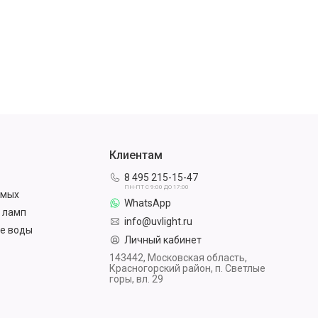
Клиентам
8 495 215-15-47
ПН-ПТ С 9:00 ДО 17:00
омых
WhatsApp
 ламп
info@uvlight.ru
е воды
Личный кабинет
143442, Московская область,
Красногорский район, п. Светлые
горы, вл. 29