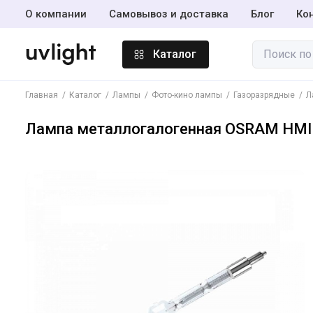
О компании
Самовывоз и доставка
Блог
Ко
Каталог
Главная
Каталог
Лампы
Фото-кино лампы
Газоразрядные
Л
Лампы
Лампа металлогалогенная OSRAM HMI 
Амальгамные
лампы
Инсектицидные
лампы BL365
Светодиодные
лампы