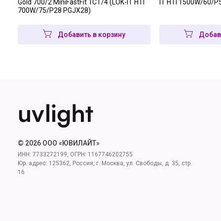
Gold 700/2 MiniFastFit 1CT/4 (LOK-IT HTI
IT HTI 1500W/60/
700W/75/P28 PGJX28)
Добавить в корзину
Добав
© 2026 ООО «ЮВИЛАЙТ»
ИНН: 7733272199, ОГРН: 1167746202755
Юр. адрес: 125362, Россия, г. Москва, ул. Свободы, д. 35, стр.
16