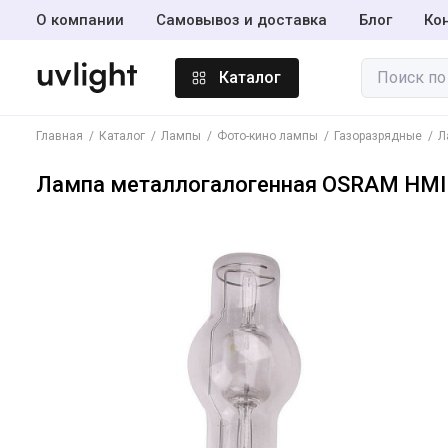
О компании
Самовывоз и доставка
Блог
Ко
Каталог
Главная
Каталог
Лампы
Фото-кино лампы
Газоразрядные
Л
Лампы
Лампа металлогалогенная OSRAM HMI
Амальгамные
лампы
Инсектицидные
лампы BL365
Светодиодные
лампы