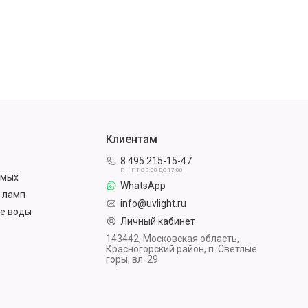
Клиентам
8 495 215-15-47
ПН-ПТ С 9:00 ДО 17:00
омых
WhatsApp
 ламп
info@uvlight.ru
е воды
Личный кабинет
143442, Московская область,
Красногорский район, п. Светлые
горы, вл. 29