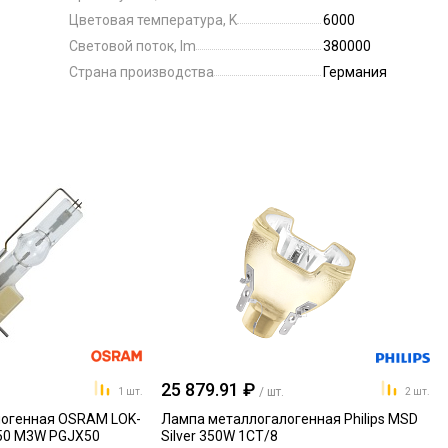
Цветовая температура, K
6000
Световой поток, lm
380000
Страна производства
Германия
25 879.91 ₽
/ шт.
1 шт.
2 шт.
огенная OSRAM LOK-
Лампа металлогалогенная Philips MSD
P50 M3W PGJX50
Silver 350W 1CT/8