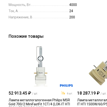
Мощность, Вт
4000
Ток, А
24
Напряжение, В
200
Похожие товары
52 913.45 ₽
18 287.19 ₽
/ шт.
/ шт.
6 шт.
Лампа металлогалогенная Philips MSR
Лампа металлогал
Gold 700/2 MiniFastFit 1CT/4 (LOK-IT HTI
IT HTI 1500W/60/