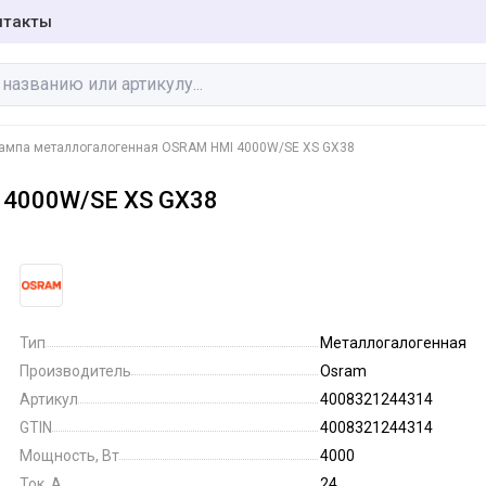
нтакты
ампа металлогалогенная OSRAM HMI 4000W/SE XS GX38
 4000W/SE XS GX38
Бактерицидные
Галогенные лампы
лампы
Инфракрасные
Люминесцентные
лампы
лампы
Тип
Металлогалогенная
Производитель
Osram
Артикул
4008321244314
Специальные
Фото-кино лампы
лампы
GTIN
4008321244314
Мощность, Вт
4000
Ток, А
24