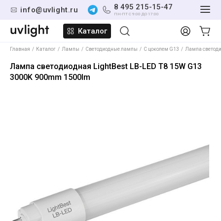
8 495 215-15-47
info@uvlight.ru
ПН-ПТ С 9:00 ДО 17:00
Каталог
Главная
Каталог
Лампы
Светодиодные лампы
С цоколем G13
Лампа светоди
Лампа светодиодная LightBest LB-LED T8 15W G13
3000K 900mm 1500lm