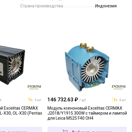
Страна производства
Индонезия
146 732.63 ₽
т.
/ шт.
5 шт.
6 шт.
й Excelitas CERMAX
Модуль ксеноновый Excelitas CERMAX
L-X30, OL-X30 (Pentax
J2018/Y1915 300W с таймером и лампой
для Leica M525 F40 OH4