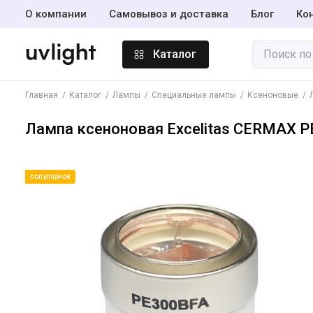
О компании
Самовывоз и доставка
Блог
Ко
Каталог
Главная
Каталог
Лампы
Специальные лампы
Ксеноновые
Лампы
Лампа ксеноновая Excelitas CERMAX PE
Амальгамные
лампы
популярное
Инсектицидные
лампы BL365
Светодиодные
лампы