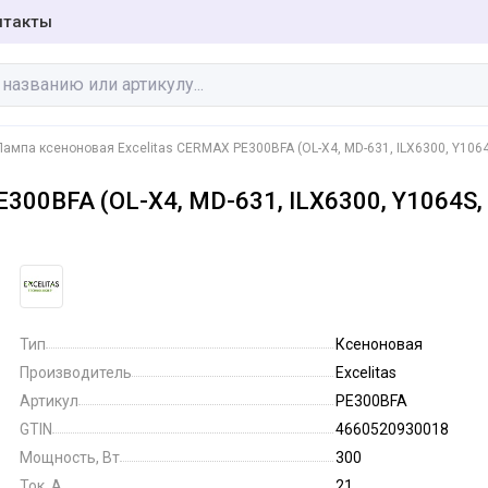
нтакты
Лампа ксеноновая Excelitas CERMAX PE300BFA (OL-X4, MD-631, ILX6300, Y1064
300BFA (OL-X4, MD-631, ILX6300, Y1064S,
Бактерицидные
Галогенные лампы
лампы
Инфракрасные
Люминесцентные
лампы
лампы
Тип
Ксеноновая
Производитель
Excelitas
Артикул
PE300BFA
Специальные
Фото-кино лампы
лампы
GTIN
4660520930018
Мощность, Вт
300
Ток, А
21