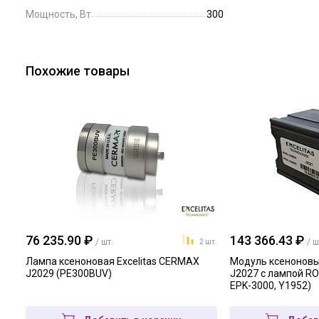
Мощность, Вт
300
Похожие товары
76 235.90 ₽
143 366.43 ₽
/ шт.
/ ш
2 шт.
Лампа ксеноновая Excelitas CERMAX
Модуль ксеноновы
J2029 (PE300BUV)
J2027 с лампой RO
EPK-3000, Y1952)