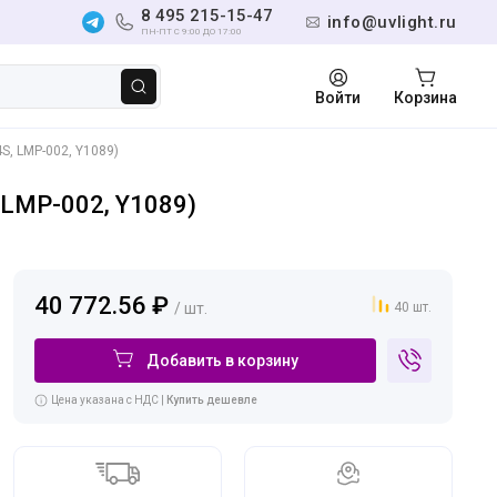
8 495 215-15-47
info@uvlight.ru
ПН-ПТ С 9:00 ДО 17:00
Войти
Корзина
S, LMP-002, Y1089)
 LMP-002, Y1089)
40 772.56 ₽
/ шт.
40 шт.
Добавить в корзину
Цена указана с НДС |
Купить дешевле