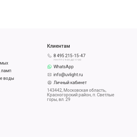
Клиентам
8 495 215-15-47
ПН-ПТ С 9:00 ДО 17:00
омых
WhatsApp
 ламп
info@uvlight.ru
е воды
Личный кабинет
143442, Московская область,
Красногорский район, п. Светлые
горы, вл. 29