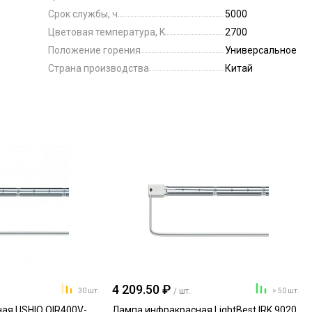
Срок службы, ч
5000
Цветовая температура, K
2700
Положение горения
Универсальное
Страна производства
Китай
4 209.50 ₽
/ шт.
30 шт.
> 50 шт.
ая USHIO QIR400V-
Лампа инфракрасная LightBest IRK 9020