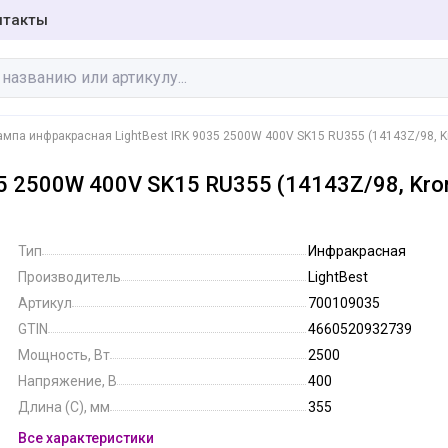
нтакты
ампа инфракрасная LightBest IRK 9035 2500W 400V SK15 RU355 (14143Z/98, Kr
5 2500W 400V SK15 RU355 (14143Z/98, Kro
Бактерицидные
Галогенные лампы
лампы
Тип
Инфракрасная
Производитель
LightBest
Инфракрасные
Люминесцентные
Артикул
700109035
лампы
лампы
GTIN
4660520932739
Мощность, Вт
2500
Специальные
Напряжение, В
400
Фото-кино лампы
лампы
Длина (C), мм
355
Все характеристики