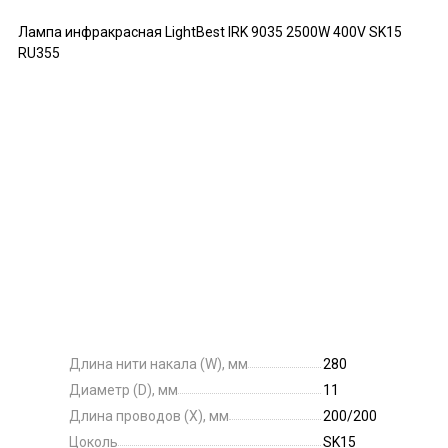
Лампа инфракрасная LightBest IRK 9035 2500W 400V SK15
RU355
Длина нити накала (W), мм
280
Диаметр (D), мм
11
Длина проводов (X), мм
200/200
Цоколь
SK15