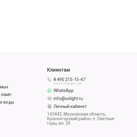
Клиентам
8 495 215-15-47
ПН-ПТ С 9:00 ДО 17:00
омых
WhatsApp
 ламп
info@uvlight.ru
е воды
Личный кабинет
143442, Московская область,
Красногорский район, п. Светлые
горы, вл. 29