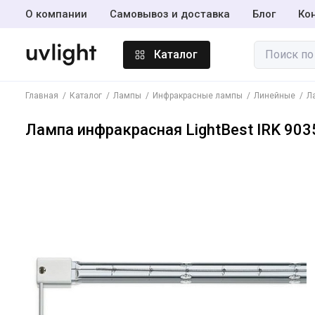
О компании
Самовывоз и доставка
Блог
Ко
Каталог
Главная
Каталог
Лампы
Инфракрасные лампы
Линейные
Л
Лампы
Лампа инфракрасная LightBest IRK 903
Амальгамные
лампы
Инсектицидные
лампы BL365
Светодиодные
лампы