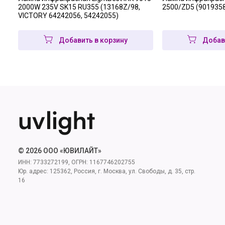
2000W 235V SK15 RU355 (13168Z/98,
2500/ZD5 (901935
VICTORY 64242056, 54242055)
Добавить в корзину
Добав
© 2026 ООО «ЮВИЛАЙТ»
ИНН: 7733272199, ОГРН: 1167746202755
Юр. адрес: 125362, Россия, г. Москва, ул. Свободы, д. 35, стр.
16