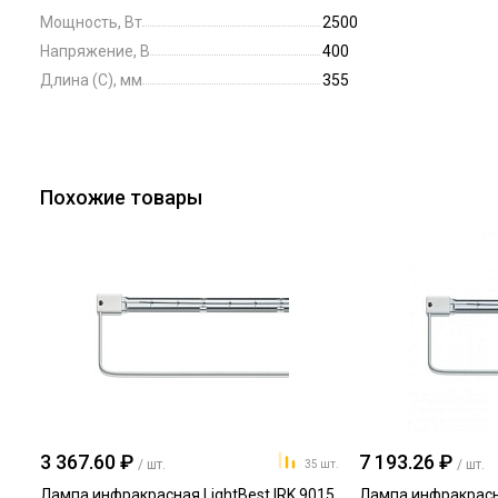
Мощность, Вт
2500
Напряжение, В
400
Длина (C), мм
355
Похожие товары
3 367.60 ₽
7 193.26 ₽
/ шт.
/ шт.
35 шт.
Лампа инфракрасная LightBest IRK 9015
Лампа инфракрасн