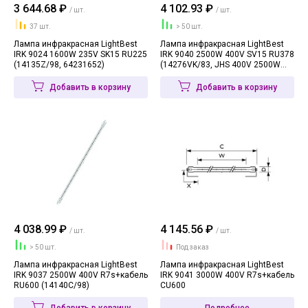
3 644.68 ₽
4 102.93 ₽
/ шт.
/ шт.
37 шт.
> 50 шт.
Лампа инфракрасная LightBest
Лампа инфракрасная LightBest
IRK 9024 1600W 235V SK15 RU225
IRK 9040 2500W 400V SV15 RU378
(14135Z/98, 64231652)
(14276VK/83, JHS 400V 2500W
315 BaH1)
Добавить в корзину
Добавить в корзину
4 038.99 ₽
4 145.56 ₽
/ шт.
/ шт.
> 50 шт.
Под заказ
Лампа инфракрасная LightBest
Лампа инфракрасная LightBest
IRK 9037 2500W 400V R7s+кабель
IRK 9041 3000W 400V R7s+кабель
RU600 (14140C/98)
СU600