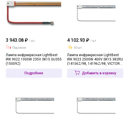
3 943.08 ₽
4 102.93 ₽
/ шт.
/ шт.
Под заказ
30 шт.
Лампа инфракрасная LightBest
Лампа инфракрасная LightBest
IRK 9022 1000W 235V SK15 GU355
IRK 9023 2500W 400V SK15 382RU
(15009Z)
(14106Z/98, 14196Z/98, VICTORY
64402555)
Подробнее
Добавить в корзину