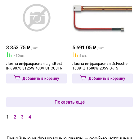
3 353.75 ₽
5 691.05 ₽
/ шт.
/ шт.
> 50 шт.
5 шт.
Лампа инфракрасная LightBest
Лампа инфракрасная Dr.Fischer
IRK 9070 3125W 400V ST CU316
15091Z 1500W 235V SK15
Добавить в корзину
Добавить в корзину
Показать ещё
1
2
3
4
Линейные инфракрасные лампы – особые источники