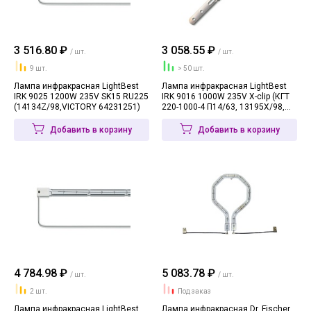
3 516.80 ₽
3 058.55 ₽
/ шт.
/ шт.
9 шт.
> 50 шт.
Лампа инфракрасная LightBest
Лампа инфракрасная LightBest
IRK 9025 1200W 235V SK15 RU225
IRK 9016 1000W 235V X-clip (КГТ
(14134Z/98,VICTORY 64231251)
220-1000-4 П14/63, 13195X/98,
64125050)
Добавить в корзину
Добавить в корзину
4 784.98 ₽
5 083.78 ₽
/ шт.
/ шт.
2 шт.
Под заказ
Лампа инфракрасная LightBest
Лампа инфракрасная Dr. Fischer