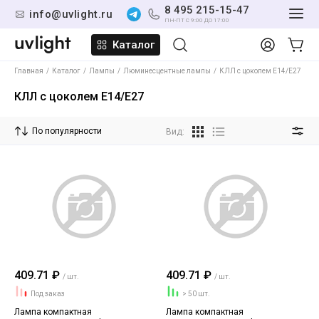
8 495 215-15-47
info@uvlight.ru
ПН-ПТ С 9:00 ДО 17:00
Каталог
Главная
Каталог
Лампы
Люминесцентные лампы
КЛЛ с цоколем E14/E27
КЛЛ с цоколем E14/E27
По популярности
Вид:
409.71 ₽
409.71 ₽
/ шт.
/ шт.
Под заказ
> 50 шт.
Лампа компактная
Лампа компактная