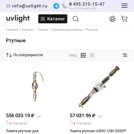
8 495 215-15-47
info@uvlight.ru
ПН-ПТ С 9:00 ДО 17:00
Каталог
Главная
Каталог
Лампы
Специальные лампы
Ртутные
Ртутные
По популярности
Вид:
556 033.19 ₽
57 031.96 ₽
/ шт.
/ шт.
Под заказ
Под заказ
Лампа ртутная для
Лампа ртутная USHIO USH-350DP