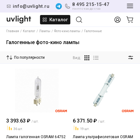
8 495 215-15-47
info@uvlight.ru
ПН-ПТ С 9:00 ДО 17:00
Каталог
Главная
Каталог
Лампы
Фото-кино лампы
Галогенные
Галогенные фото-кино лампы
По популярности
Вид:
3 393.63 ₽
6 371.50 ₽
/ шт.
/ шт.
36 шт.
19 шт.
Лампа галогенная OSRAM 64752
Лампа ультрафиолетовая OSRAM